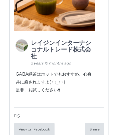
レイジンインターナシ
ョナルトレード株式会
社
2 years 10 months ago
GABA緑茶はホットでもおすすめ、心身
共に癒されますよ( ◠‿◠ )
是非、お試しください❣️
5
View on Facebook
Share