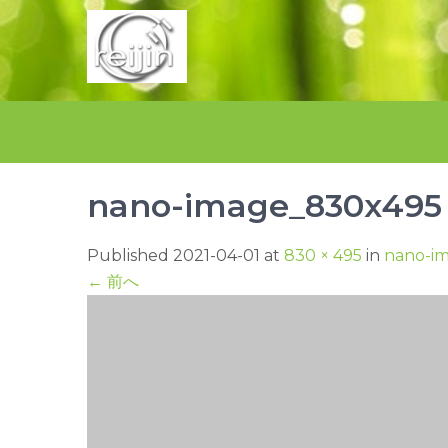
Skip
to
content
nano-image_830x495
Published 2021-04-01 at
830 × 495
in
nano-i
←
前へ