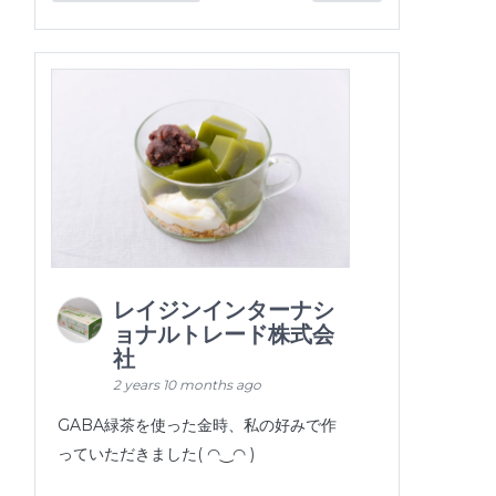
レイジンインターナシ
ョナルトレード株式会
社
2 years 10 months ago
GABA緑茶を使った金時、私の好みで作
っていただきました( ◠‿◠ )