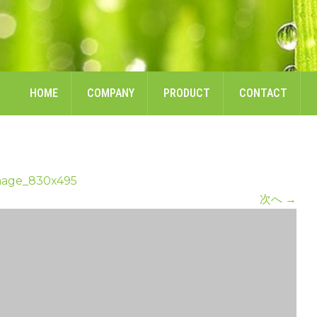
HOME
COMPANY
PRODUCT
CONTACT
mage_830x495
次へ
→