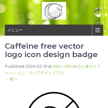
Skip
to
content
メニュー
Caffeine free vector
logo icon design badge
Published 2024-02-19 at
886 × 886
in
心と体のリフ
レッシュに！ クリアマインドプロ
←
前へ