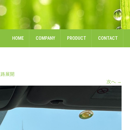
HOME
COMPANY
PRODUCT
CONTACT
販路展開
次へ
→