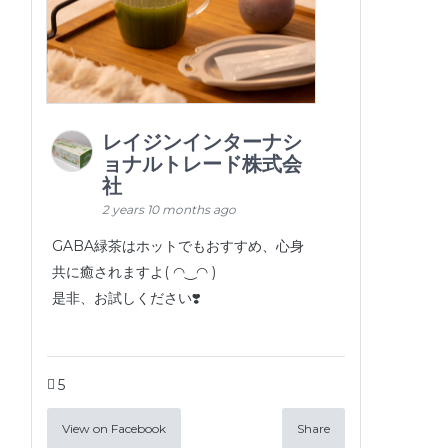
レイジンインターナシ
ョナルトレード株式会
社
2 years 10 months ago
GABA緑茶はホットでもおすすめ、心身
共に癒されますよ( ◠‿◠ )
是非、お試しください❣️
5
View on Facebook
Share