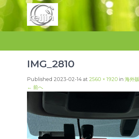
Skip
to
content
IMG_2810
Published 2023-02-14 at
2560 × 1920
in
海外
←
前へ