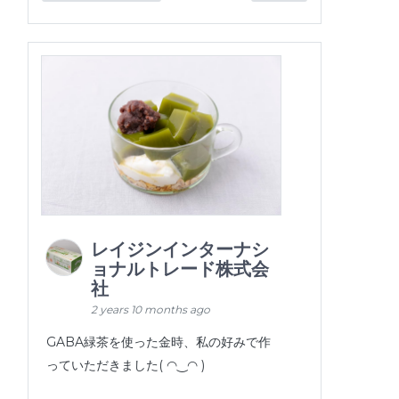
レイジンインターナシ
ョナルトレード株式会
社
2 years 10 months ago
GABA緑茶を使った金時、私の好みで作
っていただきました( ◠‿◠ )