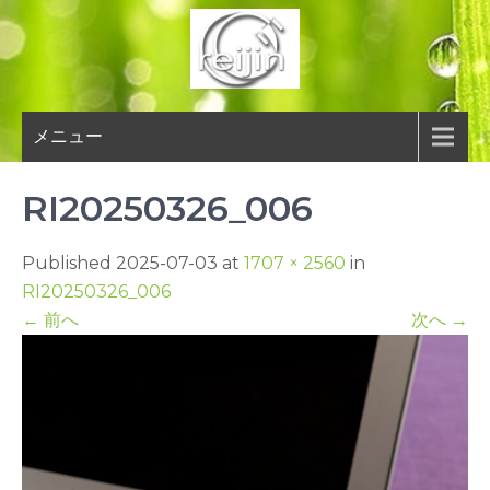
Skip
to
content
メニュー
RI20250326_006
Published 2025-07-03 at
1707 × 2560
in
RI20250326_006
←
前へ
次へ
→